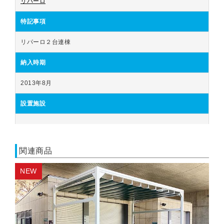
リパーロ
特記事項
リパーロ２台連棟
納入時期
2013年8月
設置施設
関連商品