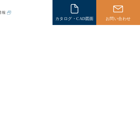
情報
カタログ・CAD図面
お問い合わせ
その他
一般住宅の
施工例
海外の
施工例
その他製品
パネル製品
新企画製品