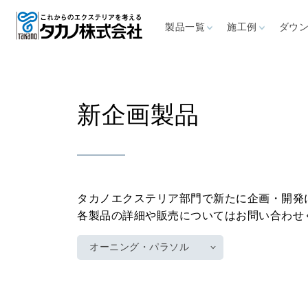
製品一覧
施工例
ダウ
施設から探す
ダウンロード
サポート情報
新企画製品
お問い合わせ
カタログ
よくあるご質問
CAD図面
取扱説明書
展示場
カフェ・レスト
ホテル
リゾート施設
レジャ
ラン
タカノエクステリア部門で新たに企画・開発
オーニング
パラソ
各製品の詳細や販売についてはお問い合わせ
商用施設
幼保・学校
高速道路
屋外喫
オーニング・パラソル
自立型オーニング
大型パラ
ス
壁付型オーニング
イタリアF