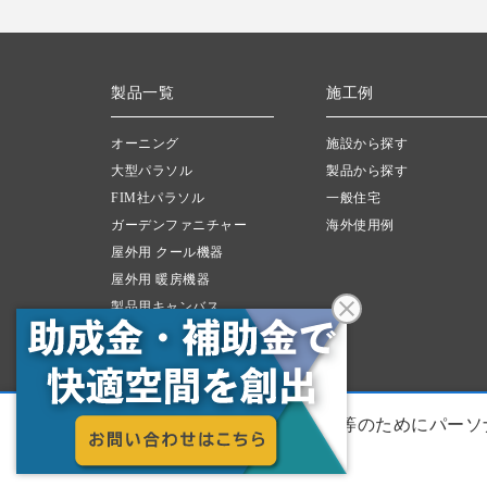
製品一覧
施工例
オーニング
施設から探す
大型パラソル
製品から探す
FIM社パラソル
一般住宅
ガーデンファニチャー
海外使用例
屋外用 クール機器
屋外用 暖房機器
製品用キャンバス
パネル製品
新企画製品
利便性向上や利用状況の分析、広告配信等のためにパーソ
企業情報
採用情報
プライバシーポリシー