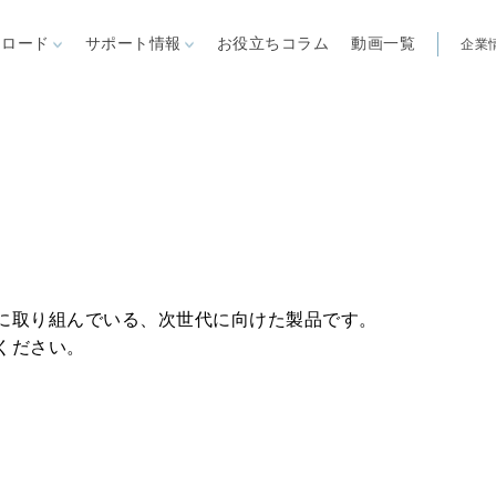
ンロード
サポート情報
お役立ちコラム
動画一覧
企業
製品から探す
自立型オーニング
リパーロEタイプ
ゆらぎ
見積依頼書
営業所
ARを体験
ー施設
リパーロ
大型パラソル
ノバ
に取り組んでいる、次世代に向けた製品です。
FIM社パラソル
関連製品
ル
ください。
イスキア
ステラ
カプリ
煙スペー
ガーデンファニチャー
ソル
夏季屋外用
クール機器
IM社パラソル
冬季屋外用
暖房機器