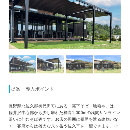
提案・導入ポイント
長野県北佐久郡御代田町にある「霧下そば 地粉や」は、
軽井沢中心部から少し離れた標高1,000mの浅間サンライン
沿いに佇むそば処です。お店の周囲に視界を遮る建物がな
く、客席からは雄大な八ヶ岳や佐久平を一望できます。そ