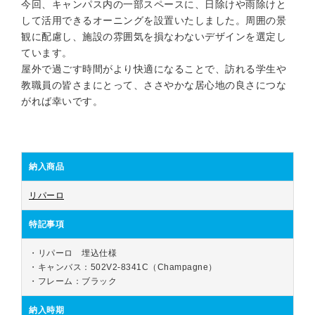
今回、キャンパス内の一部スペースに、日除けや雨除けと
して活用できるオーニングを設置いたしました。周囲の景
観に配慮し、施設の雰囲気を損なわないデザインを選定し
ています。
屋外で過ごす時間がより快適になることで、訪れる学生や
教職員の皆さまにとって、ささやかな居心地の良さにつな
がれば幸いです。
納入商品
リパーロ
特記事項
・リパーロ　埋込仕様

・キャンバス：502V2-8341C（Champagne）

・フレーム：ブラック
納入時期