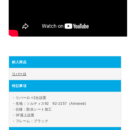
納入商品
リパーロ
特記事項
・リパーロ ×2台設置

・生地：ソルティス92　92-2157（Aniseed)

・仕様：防水シート加工

・3F屋上設置

・フレーム：ブラック