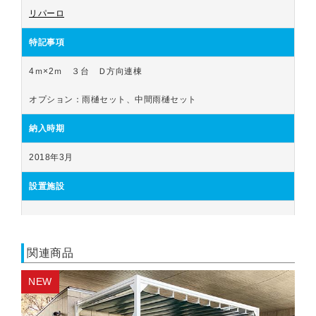
リパーロ
特記事項
4ｍ×2ｍ　３台　Ｄ方向連棟
オプション：雨樋セット、中間雨樋セット
納入時期
2018年3月
設置施設
関連商品