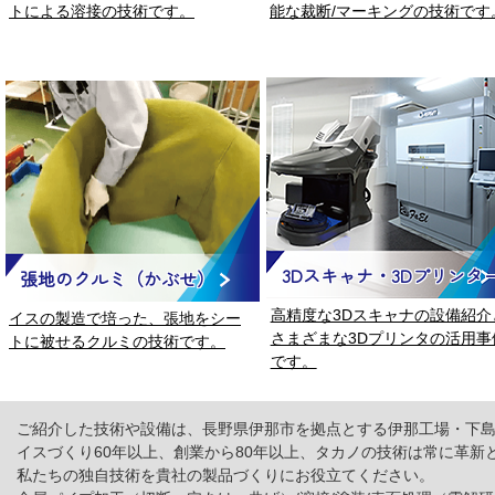
トによる溶接の技術です。
能な裁断/マーキングの技術です
3Dスキャナ・3Dプリンタ
張地のクルミ（かぶせ）
高精度な3Dスキャナの設備紹介
イスの製造で培った、張地をシー
さまざまな3Dプリンタの活用事
トに被せるクルミの技術です。
です。
ご紹介した技術や設備は、長野県伊那市を拠点とする伊那工場・下
イスづくり60年以上、創業から80年以上、タカノの技術は常に革新
私たちの独自技術を貴社の製品づくりにお役立てください。