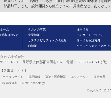
金属パイプ加工（切断・穴あけ・曲げ）/溶接/塗装/表面処理（電解
部品加工、また、設計開発から組立までの一貫生産など、あらゆる
ホーム
タカノの事業
採用情報
お問い合わせ
企業情報
このサイトについて
サステナビリティへの取組み
個人情報保護方針
IR情報
ソーシャルメディアポリ
タカノ株式会社
〒399-4301 長野県上伊那郡宮田村137 電話：0265-85-3150（代） FA
【各事業サイト】
ポータルサイト
採用情報
福祉・医療機器
エクステリア
健康食品
臨床検査薬
New Technology
Copyright(C) 2015 