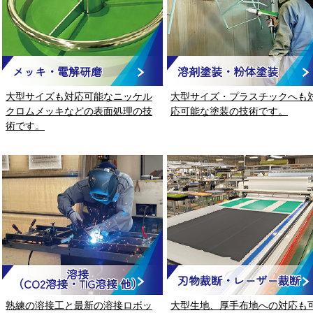
メッキ・電解研磨
溶剤塗装・粉体塗装
大型サイズも対応可能なニッケル
大型サイズ・プラスチックへも
クロムメッキなどの表面処理の技
応可能な塗装の技術です。
術です。
溶接
刃物裁断・レーザー裁断
（CO2溶接・TIG溶接 他）
熟練の溶接工と最新の溶接ロボッ
大型生地、厚手布地への対応も