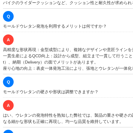
バイクのライダークッションなど、クッション性と耐久性が求められ
Q
モールドウレタン発泡を利用するメリットは何ですか？
A
高精度な形状再現：金型成型により、複雑なデザインや意匠ラインを
一貫生産によるQCD向上：設計から成型、組立まで一貫して行うことで、品
t）、納期（Delivery）の面でメリットがあります。
座り心地の向上：表皮一体発泡工法により、張地とウレタンが一体化
Q
モールドウレタンの硬さや形状は調整できますか？
A
はい、ウレタンの発泡特性を熟知した弊社では、製品の重さや硬さの
なる細かな形状も正確に再現し、均一な品質を維持しています。