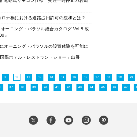
品 電動式リモコン仕様 受注一時停止のお知
製品用キャンバス
』コロナ禍における道路占用許可の緩和とは？
『オーニング・パラソル総合カタログ Vol.8 改
.09』
軽にオーニング・パラソルの設置体験を可能に
 国際ホテル・レストラン・ショー」出展
9
10
11
12
13
14
15
16
17
18
19
20
6
37
38
39
40
41
42
43
44
45
46
47