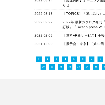
2022.03.14
【受注再開】オーニング製
らせ
2022.03.13
【TOPICS】『ほこみち
2022.02.22
2022年 最新カタログ発刊
訂版』『Takano press Vol
2022.02.03
【無料AR新サービス】手
2021.12.09
【展示会・東京】「第50回
1
2
3
4
5
6
7
8
29
30
31
32
33
34
35
3