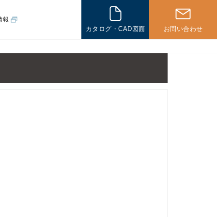
情報
カタログ・CAD図面
お問い合わせ
その他
一般住宅の
施工例
海外の
施工例
その他製品
パネル製品
新企画製品