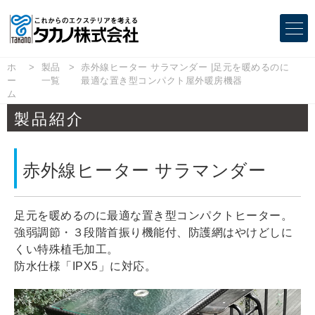
ホ
製品
赤外線ヒーター サラマンダー |足元を暖めるのに
ー
一覧
最適な置き型コンパクト屋外暖房機器
ム
製品紹介
赤外線ヒーター サラマンダー
足元を暖めるのに最適な置き型コンパクトヒーター。
強弱調節・３段階首振り機能付、防護網はやけどしに
くい特殊植毛加工。
防水仕様「IPX5」に対応。