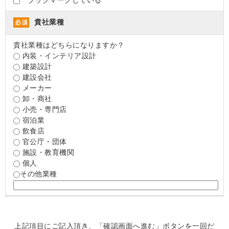
貴社業種
必須
貴社業種はどちらになりますか？
内装・インテリア設計
建築設計
建設会社
メーカー
卸・商社
小売・専門店
宿泊業
飲食店
官公庁・団体
施設・教育機関
個人
その他業種
上記項目にご記入頂き、「確認画面へ進む」ボタンを一回だ