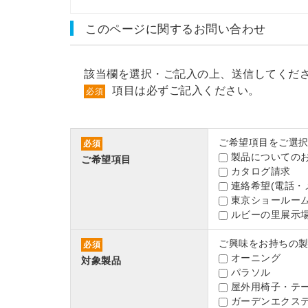
このページに関するお問い合わせ
該当欄を選択・ご記入の上、送信してくだ
項目は必ずご記入ください。
必須
ご希望項目をご選
必須
製品についての
ご希望項目
カタログ請求
連絡希望(電話・
東京ショールーム
ルビーの里展示場
ご興味をお持ちの
必須
オーニング
対象製品
パラソル
屋外用椅子・テ
ガーデンエクス