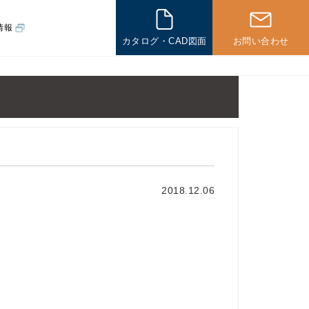
情報
カタログ・CAD図面
お問い合わせ
その他
一般住宅の
施工例
海外の
2018.12.06
施工例
その他製品
パネル製品
新企画製品