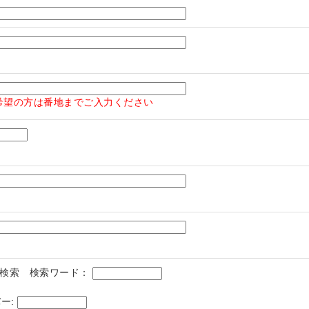
希望の方は番地までご入力ください
検索 検索ワード：
ー: