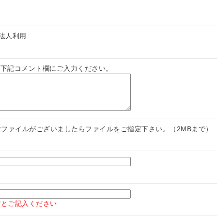
法人利用
は下記コメント欄にご入力ください。
付ファイルがございましたらファイルをご指定下さい。（2MBまで）
し"とご記入ください