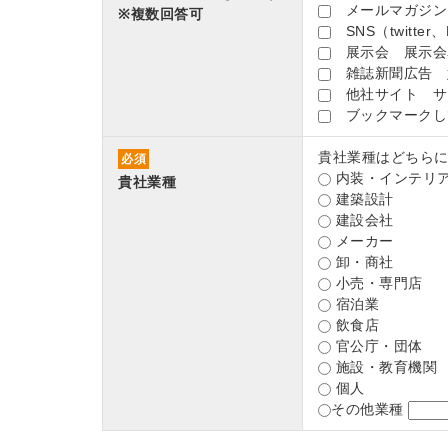
メールマガジン
※複数回答可
SNS（twitter、
展示会 展示会
雑誌新聞広告 
他社サイト サ
ブックマークし
貴社業種はどちら
必須
内装・インテリ
貴社業種
建築設計
建設会社
メーカー
卸・商社
小売・専門店
宿泊業
飲食店
官公庁・団体
施設・教育機関
個人
その他業種