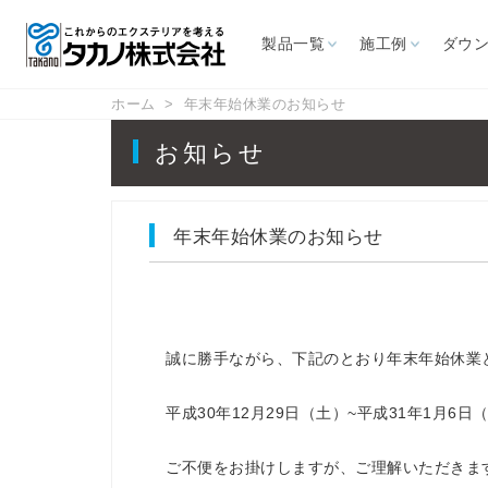
製品一覧
施工例
ダウ
ホーム
年末年始休業のお知らせ
施設から探す
ダウンロード
サポート情報
お知らせ
年末年始休業のお知らせ
お問い合わせ
カタログ
よくあるご質問
CAD図面
取扱説明書
展示場
カフェ・レスト
ホテル
リゾート施設
レジャ
ラン
オーニング
パラソ
誠に勝手ながら、下記のとおり年末年始休業
商用施設
幼保・学校
高速道路
屋外喫
ス
自立型オーニング
大型パラ
平成30年12月29日（土）~平成31年1月6日
壁付型オーニング
イタリアF
ご不便をお掛けしますが、ご理解いただきま