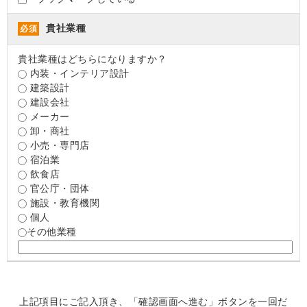
貴社業種
必須
貴社業種はどちらになりますか？
内装・インテリア設計
建築設計
建設会社
メーカー
卸・商社
小売・専門店
宿泊業
飲食店
官公庁・団体
施設・教育機関
個人
その他業種
上記項目にご記入頂き、「確認画面へ進む」ボタンを一回だ