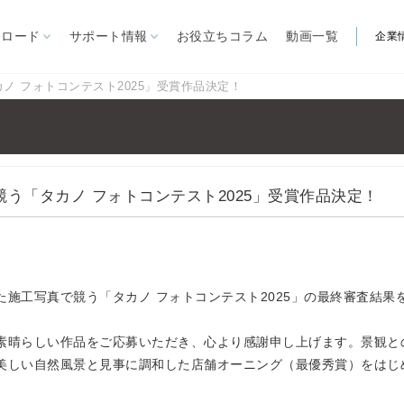
ンロード
サポート情報
お役立ちコラム
動画一覧
企業
ノ フォトコンテスト2025」受賞作品決定！
製品から探す
自立型オーニング
リパーロEタイプ
ゆらぎ
う「タカノ フォトコンテスト2025」受賞作品決定！
見積依頼書
営業所
ARを体験
ー施設
リパーロ
大型パラソル
ノバ
FIM社パラソル
関連製品
ル
イスキア
ステラ
施工写真で競う「タカノ フォトコンテスト2025」の最終審査結果
煙スペー
カプリ
ガーデンファニチャー
ソル
素晴らしい作品をご応募いただき、心より感謝申し上げます。景観と
夏季屋外用
クール機器
IM社パラソル
美しい自然風景と見事に調和した店舗オーニング（最優秀賞）をはじ
冬季屋外用
暖房機器