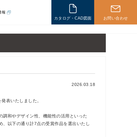
情報
カタログ・CAD図面
お問い合わせ
その他
一般住宅の
施工例
海外の
2026.03.18
施工例
その他製品
を発表いたしました。
パネル製品
の調和やデザイン性、機能性の活用といった
新企画製品
め、以下の通り計7点の受賞作品を選出いたし