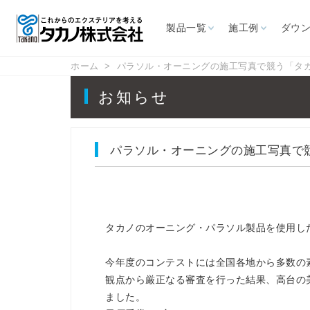
製品一覧
施工例
ダウ
ホーム
パラソル・オーニングの施工写真で競う「タカ
施設から探す
ダウンロード
サポート情報
お知らせ
パラソル・オーニングの施工写真で競
お問い合わせ
カタログ
よくあるご質問
CAD図面
取扱説明書
展示場
カフェ・レスト
ホテル
リゾート施設
レジャ
ラン
オーニング
パラソ
タカノのオーニング・パラソル製品を使用した
商用施設
幼保・学校
高速道路
屋外喫
ス
自立型オーニング
大型パラ
今年度のコンテストには全国各地から多数の
壁付型オーニング
イタリアF
観点から厳正なる審査を行った結果、高台の
ました。