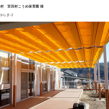
田村 宮田村こうめ保育園 様
ゆらぎ-2