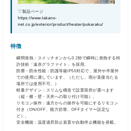
▽製品ページ
https://www.takano-
net.co.jp/exterior/product/heater/pokaraku/
特徴
瞬間発熱：スイッチオンから0.2秒で瞬時に発熱する特
許技術「遠赤グラファイト」を採用。
防塵・防水性能：防護等級IP55対応で、屋外や半屋外
での使用に適しています。（ただし、雨が直接当たる
場所では使用不可。）
軽量デザイン：スリムな構造で設置箇所が選べます
（縦・横・壁・天井への取り付け可能）。
リモコン操作：遠方からの操作を可能にするリモコン
付き（ON/OFF、能力切替、OFFタイマー設定な
ど）。
安全機能：温度過昇防止装置や自動停止機能を搭載。