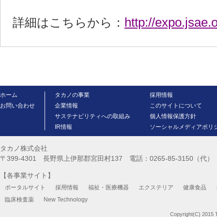
http://expo.jsae.o
詳細はこちらから：
ホーム
タカノの事業
採用情報
お問い合わせ
企業情報
このサイトについて
サステナビリティへの取組み
個人情報保護方針
IR情報
ソーシャルメディアポリ
タカノ株式会社
〒399-4301 長野県上伊那郡宮田村137 電話：0265-85-3150（代） FA
【各事業サイト】
ポータルサイト
採用情報
福祉・医療機器
エクステリア
健康食品
臨床検査薬
New Technology
Copyright(C) 2015 