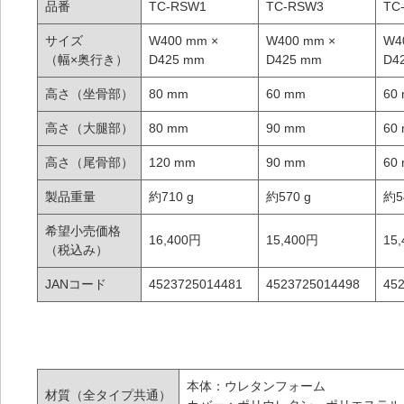
品番
TC-RSW1
TC-RSW3
TC
サイズ
W400 mm ×
W400 mm ×
W4
（幅×奥行き）
D425 mm
D425 mm
D4
高さ（坐骨部）
80 mm
60 mm
60
高さ（大腿部）
80 mm
90 mm
60
高さ（尾骨部）
120 mm
90 mm
60
製品重量
約710 g
約570 g
約5
希望小売価格
16,400円
15,400円
15
（税込み）
JANコード
4523725014481
4523725014498
45
本体：ウレタンフォーム
材質（全タイプ共通）