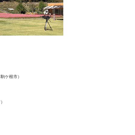
（駒ケ根市）
村）