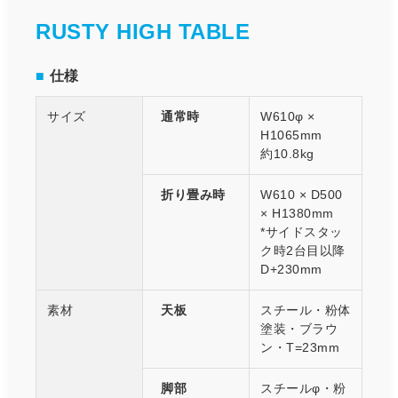
RUSTY HIGH TABLE
■
仕様
サイズ
通常時
W610φ ×
H1065mm
約10.8kg
折り畳み時
W610 × D500
× H1380mm
*サイドスタッ
ク時2台目以降
D+230mm
素材
天板
スチール・粉体
塗装・ブラウ
ン・T=23mm
脚部
スチールφ・粉