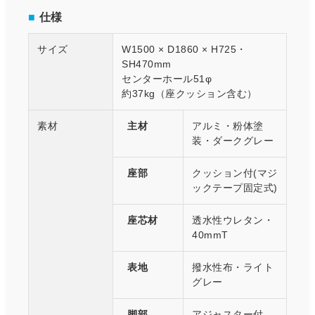
■
仕様
サイズ
W1500 × D1860 × H725・
SH470mm
センターホール51φ
約37kg（座クッション含む）
素材
主材
アルミ・粉体塗
装・ダークグレー
座部
クッション付(マジ
ックテープ固定式)
座芯材
透水性ウレタン・
40mmT
表地
撥水性布・ライト
グレー
脚部
アジャスター付