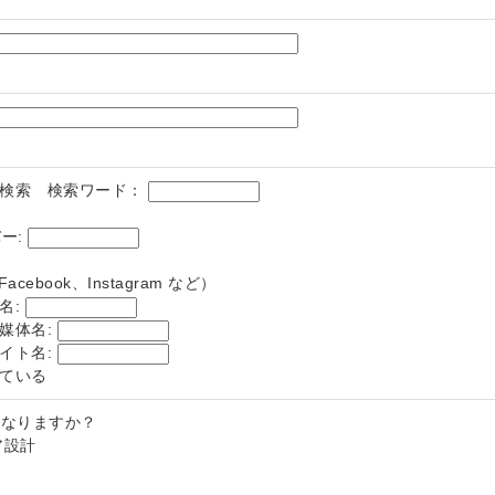
検索 検索ワード：
ー:
Facebook、Instagram など）
名:
媒体名:
イト名:
ている
になりますか？
ア設計