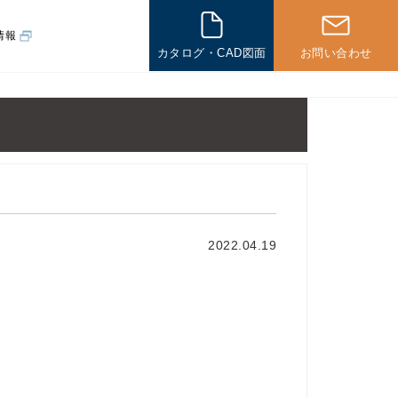
情報
カタログ・CAD図面
お問い合わせ
その他
一般住宅の
施工例
海外の
2022.04.19
施工例
その他製品
パネル製品
新企画製品