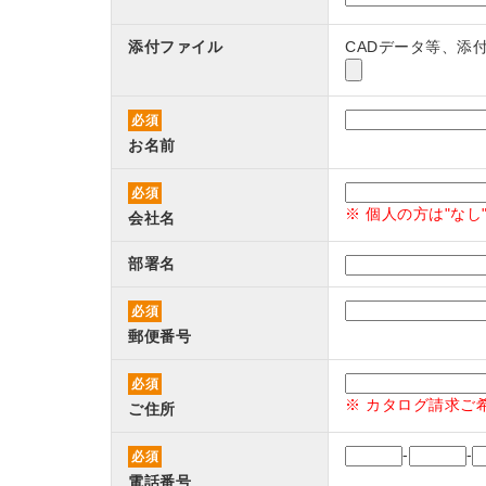
添付ファイル
CADデータ等、添
必須
お名前
必須
※ 個人の方は"な
会社名
部署名
必須
郵便番号
必須
※ カタログ請求ご
ご住所
-
-
必須
電話番号