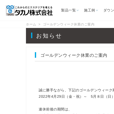
製品一覧
施工例
ダウ
ホーム
ゴールデンウィーク休業のご案内
施設から探す
ダウンロード
サポート情報
お知らせ
ゴールデンウィーク休業のご案内
お問い合わせ
カタログ
よくあるご質問
CAD図面
取扱説明書
展示場
カフェ・レスト
ホテル
リゾート施設
レジャ
ラン
オーニング
パラソ
商用施設
幼保・学校
高速道路
屋外喫
誠に勝手ながら、下記のゴールデンウィーク
ス
自立型オーニング
大型パラ
2022年4月29日（金・祝）～ 5月８日（日
壁付型オーニング
イタリアF
連休前後の期間は、