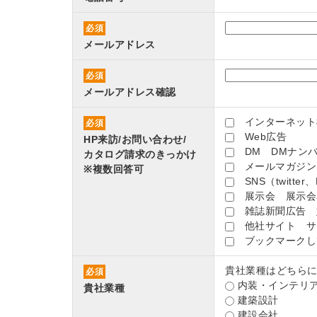
必須
メールアドレス
必須
メールアドレス確認
インターネット
必須
Web広告
HP来訪/お問い合わせ/
DM DMナンバ
カタログ請求のきっかけ
メールマガジン
※複数回答可
SNS（twitter、
展示会 展示会
雑誌新聞広告 
他社サイト サ
ブックマークし
貴社業種はどちら
必須
内装・インテリ
貴社業種
建築設計
建設会社