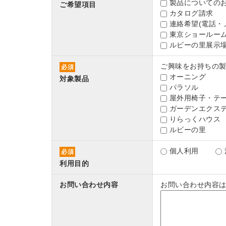
製品についての
ご希望項目
カタログ請求
連絡希望(電話・
東京ショールーム
ルビーの里展示場
ご興味をお持ちの
必須
オーニング
対象製品
パラソル
屋外用椅子・テ
ガーデンエクス
りらっくハウス
ルビーの里
個人利用
必須
利用目的
お問い合わせ内容
お問い合わせ内容