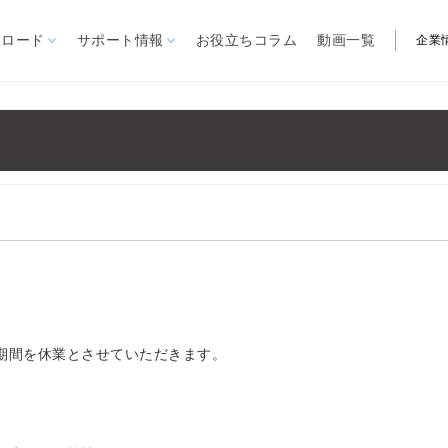
ンロード
サポート情報
お役立ちコラム
動画一覧
企業
製品から探す
自立型オーニング
リパーロEタイプ
ゆらぎ
見積依頼書
営業所
ARを体験
ー施設
リパーロ
大型パラソル
ノバ
FIM社パラソル
関連製品
ル
イスキア
ステラ
煙スペー
カプリ
ガーデンファニチャー
期間を休業とさせていただきます。
ソル
）
夏季屋外用
クール機器
IM社パラソル
冬季屋外用
暖房機器