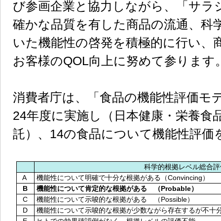
び参画企業と協力しながら、「サラ
確かな品質を有した商品の流通、科
いた機能性の啓発を積極的に行い、
お客様のQOL向上に努めて参りま
消費者庁は、「食品の機能性評価モデ
24年度に実施し（日本健康・栄養食
託）、14の食品について機能性評価
科学的根拠レベル総合
A
機能性について明確で十分な根拠がある（Convincing）
B
機能性について肯定的な根拠がある （Probable）
C
機能性について示唆的な根拠がある （Possible）
D
機能性について示唆的な根拠が少数ながら存在するが不十