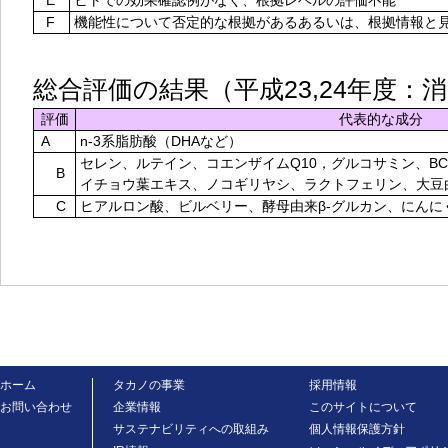
E
ヒトでの効果確認例がなく、根拠レベルの評価不能
F
機能性について否定的な根拠があるあるいは、根拠情報と
総合評価の結果（平成23,24年度：
評価
代表的な成分
A
n-3系脂肪酸（DHAなど）
セレン、ルテイン、コエンザイムQ10，グルコサミン、BC
B
イチョウ葉エキス、ノコギリヤシ、ラクトフェリン、大豆
C
ヒアルロン酸、ビルベリー、酵母由来β-グルカン、にんに
ホーム
タカノの事業
採用情報
お問い合わせ
企業情報
このサイトについて
サステナビリティへの取組み
個人情報保護方針