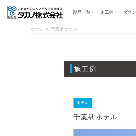
製品一覧
施工例
ダウ
ホーム
千葉県 ホテル
施設から探す
ダウンロード
サポート情報
お問い合わせ
カタログ
よくあるご質問
CAD図面
取扱説明書
展示場
施工例
カフェ・レスト
ホテル
リゾート施設
レジャ
ラン
オーニング
パラソ
商用施設
幼保・学校
高速道路
屋外喫
ホテル
ス
自立型オーニング
大型パラ
千葉県 ホテル
壁付型オーニング
イタリアF