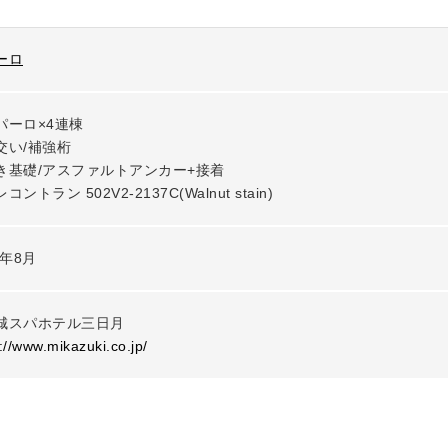
ーロ
パーロ×4連棟

交い/補強桁

き基礎/アスファルトアンカー+接着

コントラン 502V2-2137C(Walnut stain)
5年8月
城スパホテル三日月
://www.mikazuki.co.jp/