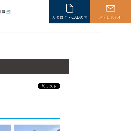
情報
カタログ・CAD図面
お問い合わせ
その他
一般住宅の
施工例
海外の
施工例
その他製品
パネル製品
新企画製品