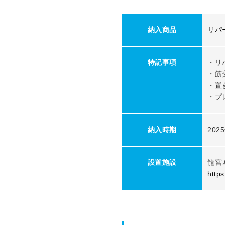
納入商品
リパ
特記事項
・リ
・筋
・置
・プレ
納入時期
202
設置施設
龍宮
https