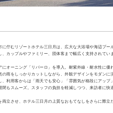
市に佇むリゾートホテル三日月は、広大な大浴場や海辺プー
し、カップルやファミリー、団体客まで幅広く支持されてい
アにオーニング「リパーロ」を導入。耐紫外線・耐水性に優
然の雨をしっかりカットしながら、外観デザインをモダンに
し、利用客からは「雨天でも安心」「雰囲気が格段にアップ
開閉もスムーズ。スタッフの負担を軽減しつつ、来訪者に快
を両立させ、ホテル三日月の上質なおもてなしをさらに際立