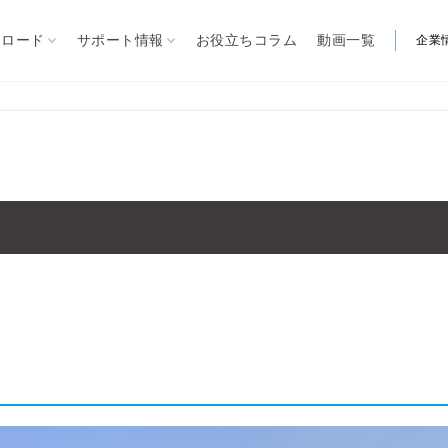
ンロード
サポート情報
お役立ちコラム
動画一覧
企業
製品から探す
自立型オーニング
リパーロEタイプ
ゆらぎ
見積依頼書
営業所
ARを体験
ー施設
リパーロ
大型パラソル
ノバ
FIM社パラソル
関連製品
ル
イスキア
ステラ
煙スペー
カプリ
ガーデンファニチャー
ソル
夏季屋外用
クール機器
IM社パラソル
冬季屋外用
暖房機器