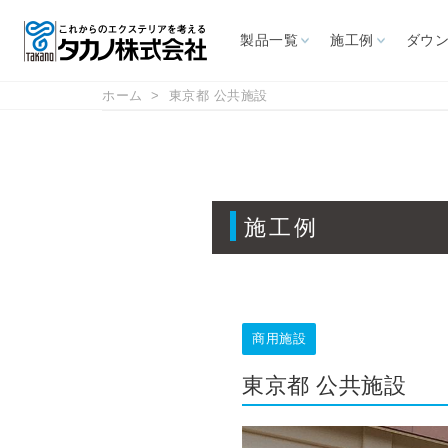
製品一覧
施工例
ダウ
ホーム
東京都 公共施設
施設から探す
ダウンロード
サポート情報
お問い合わせ
カタログ
よくあるご質問
CAD図面
取扱説明書
展示場
施工例
カフェ・レスト
ホテル
リゾート施設
レジャ
ラン
オーニング
パラソ
商用施設
幼保・学校
高速道路
屋外喫
商用施設
ス
自立型オーニング
大型パラ
東京都 公共施設
壁付型オーニング
イタリアF