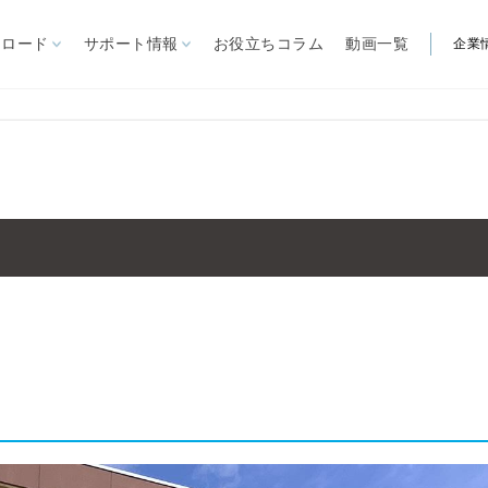
ンロード
サポート情報
お役立ちコラム
動画一覧
企業
製品から探す
自立型オーニング
リパーロEタイプ
ゆらぎ
見積依頼書
営業所
ARを体験
ー施設
リパーロ
大型パラソル
ノバ
FIM社パラソル
関連製品
ル
イスキア
ステラ
煙スペー
カプリ
ガーデンファニチャー
ソル
夏季屋外用
クール機器
IM社パラソル
冬季屋外用
暖房機器