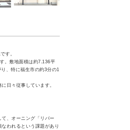
地です。
。敷地面積は約7.136平
がり、特に福生市の約3分の1
務に日々従事しています。
して、オーニング「リパー
損なわれるという課題があり