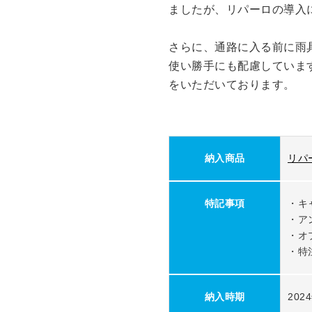
ましたが、リパーロの導入
さらに、通路に入る前に雨
使い勝手にも配慮していま
をいただいております。
納入商品
リパ
特記事項
・キャ
・ア
・オ
・特
納入時期
202