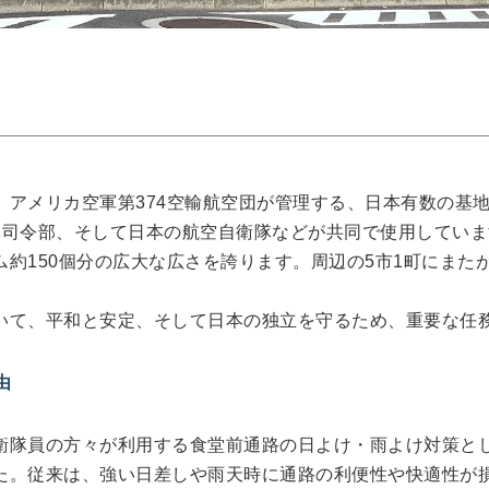
、アメリカ空軍第374空輸航空団が管理する、日本有数の基
司令部、そして日本の航空自衛隊などが共同で使用しています
約150個分の広大な広さを誇ります。周辺の5市1町にまた
いて、平和と安定、そして日本の独立を守るため、重要な任
由
衛隊員の方々が利用する食堂前通路の日よけ・雨よけ対策と
た。従来は、強い日差しや雨天時に通路の利便性や快適性が