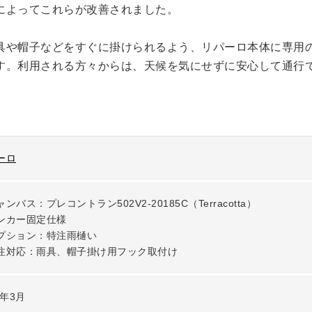
によってこれらが改善されました。
具や帽子などをすぐに掛けられるよう、リパーロ本体に専用
す。利用される方々からは、天候を気にせずに安心して通行
ーロ
ンバス：プレコントラン502V2-20185C（Terracotta）

ンカー固定仕様

プション：特注雨樋い

注対応：雨具、帽子掛け用フック取付け
4年3月