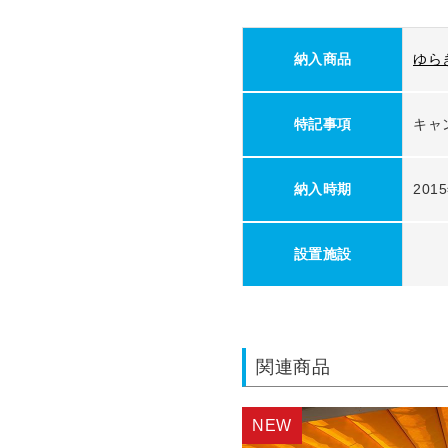
納入商品
ゆら
特記事項
納入時期
201
設置施設
関連商品