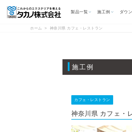
製品一覧
施工例
ダウ
ホーム
神奈川県 カフェ・レストラン
施設から探す
ダウンロード
サポート情報
お問い合わせ
カタログ
よくあるご質問
CAD図面
取扱説明書
展示場
施工例
カフェ・レスト
ホテル
リゾート施設
レジャ
ラン
オーニング
パラソ
商用施設
幼保・学校
高速道路
屋外喫
カフェ・レストラン
ス
自立型オーニング
大型パラ
神奈川県 カフェ・
壁付型オーニング
イタリアF