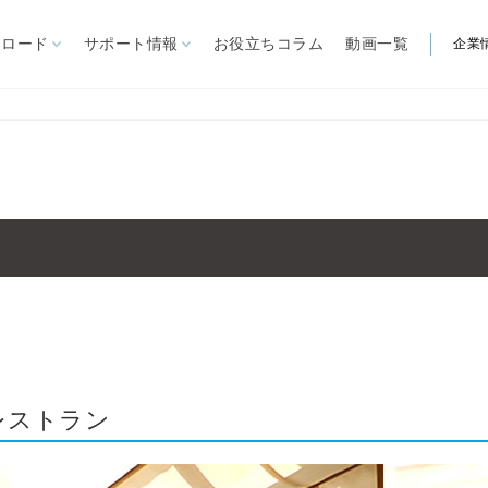
ンロード
サポート情報
お役立ちコラム
動画一覧
企業
製品から探す
自立型オーニング
リパーロEタイプ
ゆらぎ
見積依頼書
営業所
ARを体験
ー施設
リパーロ
大型パラソル
ノバ
FIM社パラソル
関連製品
ル
イスキア
ステラ
煙スペー
カプリ
ガーデンファニチャー
ソル
レストラン
夏季屋外用
クール機器
IM社パラソル
冬季屋外用
暖房機器