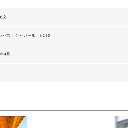
ぎ２
5年4月